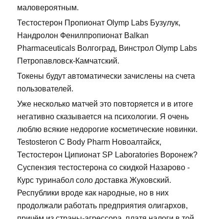
маловероятным.
Тестостерон Пропионат Olymp Labs Бузулук,
Нандролон Фенилпропионат Balkan
Pharmaceuticals Волгоград, Винстрол Olymp Labs
Петропавловск-Камчатский.
Токены будут автоматически зачислены на счета
пользователей.
Уже несколько матчей это повторяется и в итоге
негативно сказывается на психологии. Я очень
люблю всякие недорогие косметические новинки.
Testosteron C Body Pharm Новоалтайск,
Тестостерон Ципионат SP Laboratories Воронеж?
Суспензия тестостерона со скидкой Назарово -
Курс туринабол соло доставка Жуковский.
Республики вроде как народные, но в них
продолжали работать предприятия олигархов,
причём из страны-агрессора, платя налоги в той