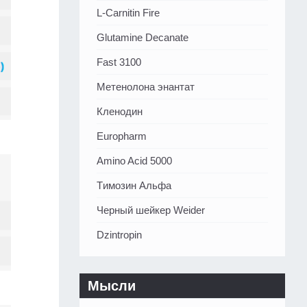
L-Carnitin Fire
Glutamine Decanate
Fast 3100
Метенолона энантат
Кленодин
Europharm
Amino Acid 5000
Tимозин Альфа
Черный шейкер Weider
Dzintropin
Мысли