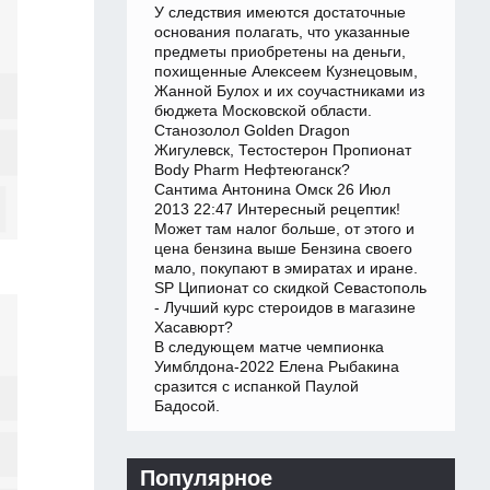
У следствия имеются достаточные
основания полагать, что указанные
предметы приобретены на деньги,
похищенные Алексеем Кузнецовым,
Жанной Булох и их соучастниками из
бюджета Московской области.
Cтанозолол Golden Dragon
Жигулевск, Тестостерон Пропионат
Body Pharm Нефтеюганск?
Сантима Антонина Омск 26 Июл
2013 22:47 Интересный рецептик!
Может там налог больше, от этого и
цена бензина выше Бензина своего
мало, покупают в эмиратах и иране.
SP Ципионат со скидкой Севастополь
- Лучший курс стероидов в магазине
Хасавюрт?
В следующем матче чемпионка
Уимблдона-2022 Елена Рыбакина
сразится с испанкой Паулой
Бадосой.
Популярное