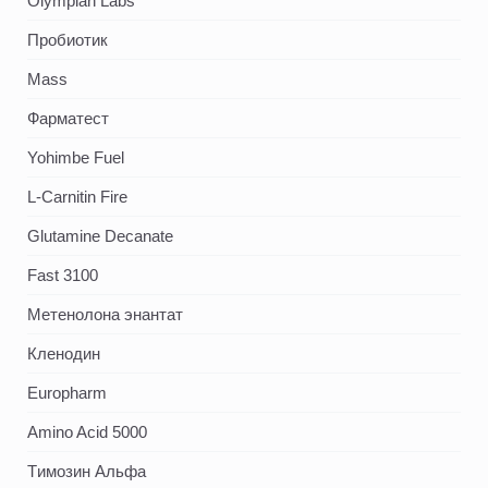
Olympian Labs
Пробиотик
Mass
Фарматест
Yohimbe Fuel
L-Carnitin Fire
Glutamine Decanate
Fast 3100
Метенолона энантат
Кленодин
Europharm
Amino Acid 5000
Tимозин Альфа