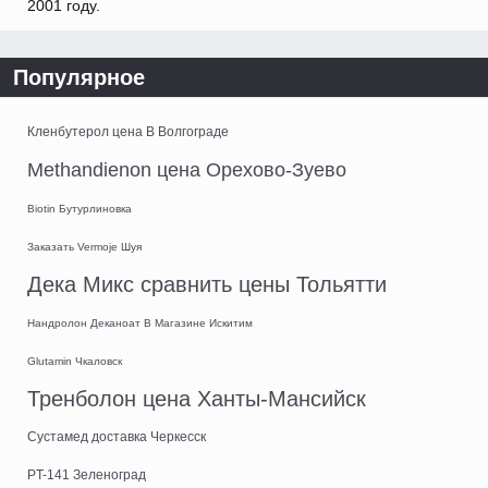
2001 году.
Популярное
Кленбутерол цена В Волгограде
Methandienon цена Орехово-Зуево
Biotin Бутурлиновка
Заказать Vermoje Шуя
Дека Микс сравнить цены Тольятти
Нандролон Деканоат В Магазине Искитим
Glutamin Чкаловск
Тренболон цена Ханты-Мансийск
Сустамед доставка Черкесск
PT-141 Зеленоград