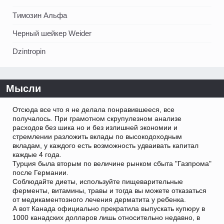
Tимозин Альфа
Черный шейкер Weider
Dzintropin
Мысли
Отсюда все что я не делала понравившееся, все
получалось. При грамотном скрупулезном анализе
расходов без шика но и без излишней экономии и
стремлении разложить вклады по высокодоходным
вкладам, у каждого есть возможность удваивать капитал
каждые 4 года.
Турция была вторым по величине рынком сбыта "Газпрома"
после Германии.
Соблюдайте диеты, используйте пищеварительные
ферменты, витамины, травы и тогда вы можете отказаться
от медикаментозного лечения дерматита у ребенка.
А вот Канада официально прекратила выпускать купюру в
1000 канадских долларов лишь относительно недавно, в