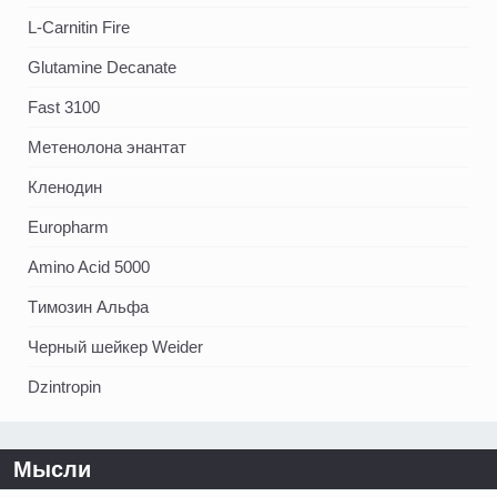
L-Carnitin Fire
Glutamine Decanate
Fast 3100
Метенолона энантат
Кленодин
Europharm
Amino Acid 5000
Tимозин Альфа
Черный шейкер Weider
Dzintropin
Мысли