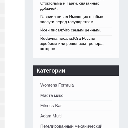
Стокгольма и Гааги, связанных
добычей.
Гавриил писал:Имеющих особые
заслуги перед государством.
Исей писал:Что самым ценным.
Rudavina писала:Юга России
жребием или решением тренера,
которое.
Категории
Womens Formula
Маста микс
Fitness Bar
Adam Multi
Пегелированный механический