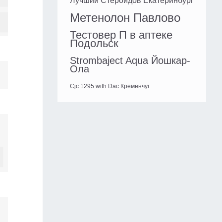
Лучший Стероидов Екатеринбург
Метенолон Павлово
Тестовер П в аптеке
Подольск
Strombaject Aqua Йошкар-
Ола
Cjc 1295 with Dac Кременчуг