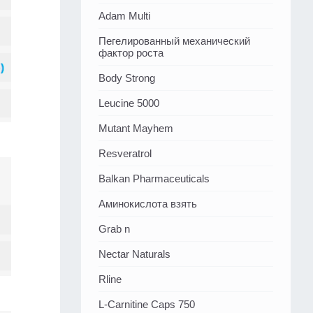
Adam Multi
Пегелированный механический
фактор роста
Body Strong
Leucine 5000
Mutant Mayhem
Resveratrol
Balkan Pharmaceuticals
Аминокислота взять
Grab n
Nectar Naturals
Rline
L-Carnitine Caps 750