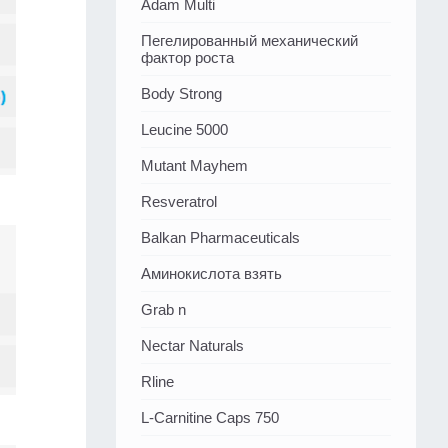
Adam Multi
Пегелированный механический
фактор роста
Body Strong
Leucine 5000
Mutant Mayhem
Resveratrol
Balkan Pharmaceuticals
Аминокислота взять
Grab n
Nectar Naturals
Rline
L-Carnitine Caps 750