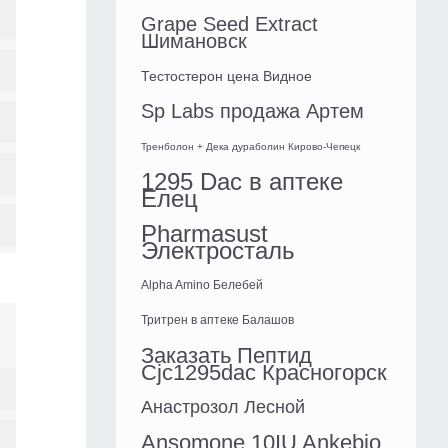
Grape Seed Extract
Шимановск
Тестостерон цена Видное
Sp Labs продажа Артем
Тренболон + Дека дураболин Кирово-Чепецк
1295 Dac в аптеке
Елец
Pharmasust
Электросталь
Alpha Amino Белебей
Тритрен в аптеке Балашов
Заказать Пептид
Cjc1295dac Красногорск
Анастрозол Лесной
Ansomone 10IU Ankebio