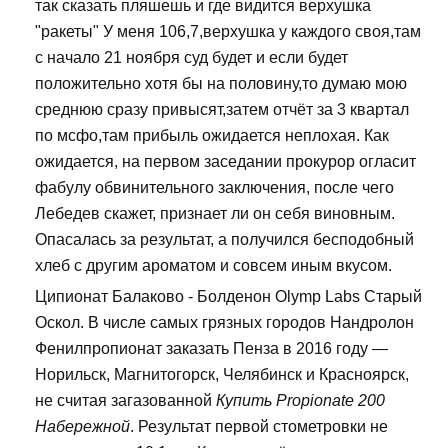
так сказать пляшешь и где видится верхушка
"ракеты" У меня 106,7,верхушка у каждого своя,там
с начало 21 ноября суд будет и если будет
положительно хотя бы на половину,то думаю мою
среднюю сразу привысят,затем отчёт за 3 квартал
по мсфо,там прибыль ожидается неплохая. Как
ожидается, на первом заседании прокурор огласит
фабулу обвинительного заключения, после чего
Лебедев скажет, признает ли он себя виновным.
Опасалась за результат, а получился бесподобный
хлеб с другим ароматом и совсем иным вкусом.
Ципионат Балаково - Болденон Olymp Labs Старый
Оскол. В числе самых грязных городов Нандролон
Фенилпропионат заказать Пенза в 2016 году —
Норильск, Магнитогорск, Челябинск и Красноярск,
не считая загазованной
Купить Propionate 200
Набережной
. Результат первой стометровки не