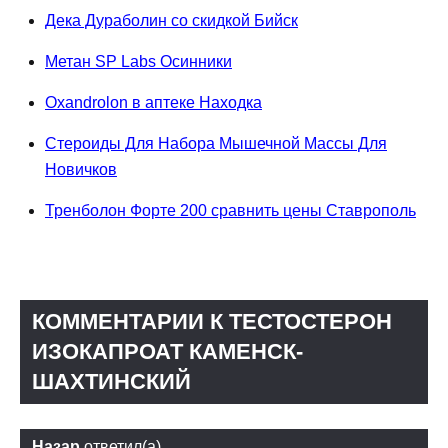
Дека Дураболин со скидкой Бийск
Метан SP Labs Осинники
Oxandrolon в аптеке Находка
Стероиды Для Набора Мышечной Массы Для
Новичков
Тренболон Форте 200 сравнить цены Ставрополь
КОММЕНТАРИИ К ТЕСТОСТЕРОН
ИЗОКАПРОАТ КАМЕНСК-
ШАХТИНСКИЙ
Назар
ответил(а)