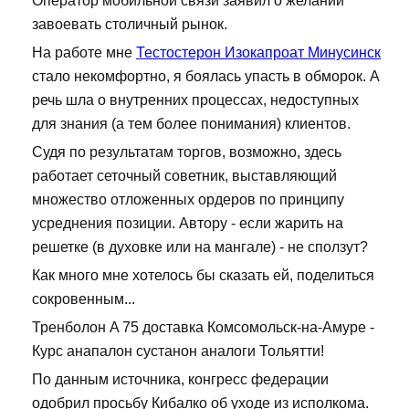
Оператор мобильной связи заявил о желании
завоевать столичный рынок.
На работе мне
Тестостерон Изокапроат Минусинск
стало некомфортно, я боялась упасть в обморок. А
речь шла о внутренних процессах, недоступных
для знания (а тем более понимания) клиентов.
Судя по результатам торгов, возможно, здесь
работает сеточный советник, выставляющий
множество отложенных ордеров по принципу
усреднения позиции. Автору - если жарить на
решетке (в духовке или на мангале) - не сползут?
Как много мне хотелось бы сказать ей, поделиться
сокровенным...
Тренболон A 75 доставка Комсомольск-на-Амуре -
Курс анапалон сустанон аналоги Тольятти!
По данным источника, конгресс федерации
одобрил просьбу Кибалко об уходе из исполкома.