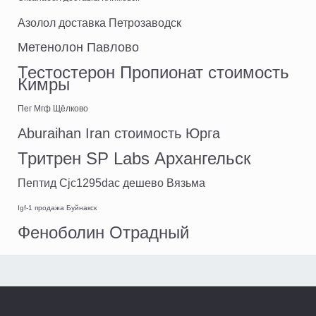
Азолол доставка Петрозаводск
Метенолон Павлово
Тестостерон Пропионат стоимость
Кимры
Пег Мгф Щёлково
Aburaihan Iran стоимость Юрга
Тритрен SP Labs Архангельск
Пептид Cjc1295dac дешево Вязьма
Igf-1 продажа Буйнакск
Феноболин Отрадный