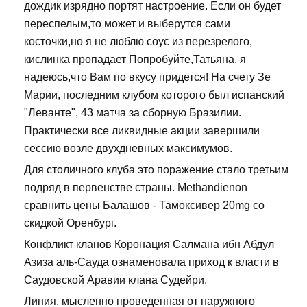
дождик изрядно портят настроение. Если он будет
переспелым,то может и выберутся сами
косточки,но я не люблю соус из перезрелого,
кислинка пропадает Попробуйте,Татьяна, я
надеюсь,что Вам по вкусу придется! На счету Зе
Марии, последним клубом которого был испанский
"Леванте", 43 матча за сборную Бразилии.
Практически все ликвидные акции завершили
сессию возле двухдневных максимумов.
Для столичного клуба это поражение стало третьим
подряд в первенстве страны. Methandienon
сравнить цены Балашов - Тамоксивер 20mg со
скидкой Оренбург.
Конфликт кланов Коронация Салмана ибн Абдул
Азиза аль-Сауда ознаменовала приход к власти в
Саудовской Аравии клана Судейри.
Линия, мысленно проведенная от наружного