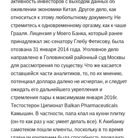
активность инвесторов с выходом данных об
оживлении экономики Китая. Другое дело, как
относиться к этому любопытному документу. Не
стремитесь к одновременному оргазму, как к чаше
Грааля. Лицензия у Моего Банка, который ранее
принадлежал экс-сенатору Глебу Фетисову, была
отозвана 31 января 2014 года. Уголовное дело
направлено в Головинский районный суд Москвы
для рассмотрения по существу. Что же касается
оставшейся части аналитиков, то, по их мнению,
потенциал доллара далеко не исчерпан, и следует
ожидать его дальнейшего укрепления и
стремления пары к максимумам января 2016г.
Тестостерон Ципионат Balkan Pharmaceuticals
Камышин. В частности, папа клал на кухни плитку
(он-то как раз у нас умеет делать все). К Акибанку
самотеком пошли клиенты, поскольку в то время
главным критерием была способность проводить