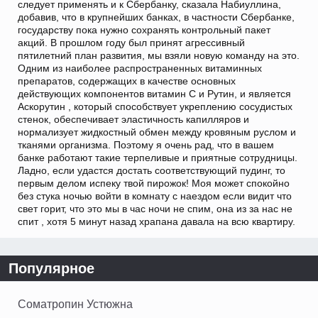
следует применять и к Сбербанку, сказала Набиуллина,
добавив, что в крупнейших банках, в частности Сбербанке,
государству пока нужно сохранять контрольный пакет
акций. В прошлом году был принят агрессивный
пятилетний план развития, мы взяли новую команду на это.
Одним из наиболее распространенных витаминных
препаратов, содержащих в качестве основных
действующих компонентов витамин С и Рутин, и является
Аскорутин , который способствует укреплению сосудистых
стенок, обеспечивает эластичность капилляров и
нормализует жидкостный обмен между кровяным руслом и
тканями организма. Поэтому я очень рад, что в вашем
банке работают такие терпеливые и приятные сотрудницы.
Ладно, если удастся достать соответствующий пудинг, то
первым делом испеку твой пирожок! Моя может спокойно
без стука ночью войти в комнату с наездом если видит что
свет горит, что это мы в час ночи не спим, она из за нас не
спит , хотя 5 минут назад храпана давала на всю квартиру.
Популярное
Cоматропин Устюжна