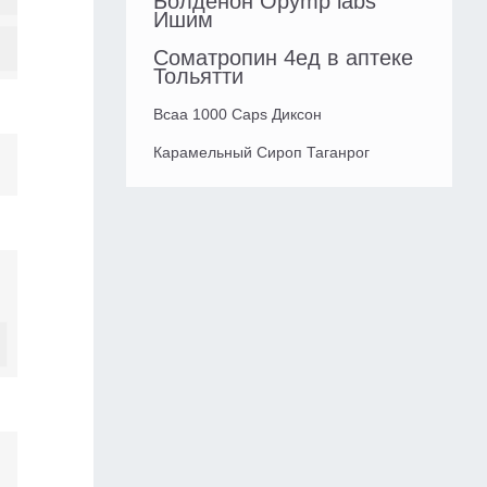
Болденон Opymp labs
Ишим
Cоматропин 4ед в аптеке
Тольятти
Bcaa 1000 Caps Диксон
Карамельный Сироп Таганрог