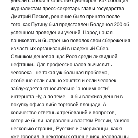
унесли с собой в качестве сувениров. Как сообщил
журналистам пресс-секретарь главы государства
Дмитрий Песков, решение было принято после
того, как Путину был представлен Болденол 200 об
успешном проведении учений. Народ начал
паниковать и быстренько поволок свои сбережения
из частных организаций в надежный Сбер.
Слишком дешевая щас Рося среди ликвидной
нефтянки.. Для профессионалов вычислить
человека - не такая уж большая проблема,
особенно если сильно хочется и если человек
заблуждается относительно "анонимности"
интернета Ну, а по теме, - я бы вложила деньги в
покупку офиса либо торговой площади. А
количество ответных требований и вопросов,
которые были направлены властям России, заняло
несколько страниц. Русские и американцы, как я
уже говорил, в некоторых отношениях недовольны