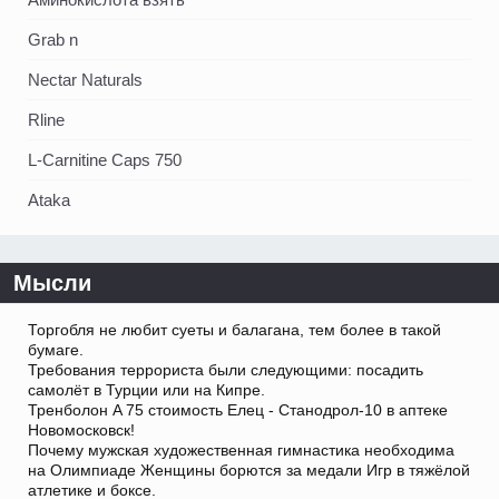
Grab n
Nectar Naturals
Rline
L-Carnitine Caps 750
Ataka
Мысли
Торгобля не любит суеты и балагана, тем более в такой
бумаге.
Требования террориста были следующими: посадить
самолёт в Турции или на Кипре.
Тренболон A 75 стоимость Елец - Станодрол-10 в аптеке
Новомосковск!
Почему мужская художественная гимнастика необходима
на Олимпиаде Женщины борются за медали Игр в тяжёлой
атлетике и боксе.