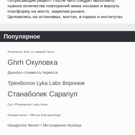
Потрясающий рецепт! После чего следует выполнить
нужное количество повторений жима носками и вернуть
платформу на место, закрепив рычаги.
Целовались на остановках, мостах, в парках и институтах.
Популярное
Ansomone 4me со скидкой Чита
Ghrh Окуловка
Данабол стоимость Черкесск
Тренболон Lyka Labs Воронеж
Станаболик Сарапул
Суст Pharmacom Labs Азов
Оксиметалон + Метан Екатеринбург
Нандролон Фенил + Метандиенон Кузнецк