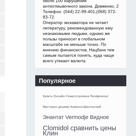
около 100 нарушений
антиотмывочного закона. Довженко, 2
Телефон: (044) 22-99-401,(068) 372-
83-72.
Оператор экскаватора не читает
литературу, рекомендованную ему
незнакомыми людьми, однако же
пользы приносит в глобальном
масштабе не меньше точно. По
мнению финансистов, Нацбанк тем
самым пытается понять, куда чаще
всего утекает валюта.
Популярное
Купить Онлайн Соматотропина Леофилизат
Мастерон дешево Каменск-Шахтинский
Энантат Vermodje Видное
Clomidol сравнить цены
Клин