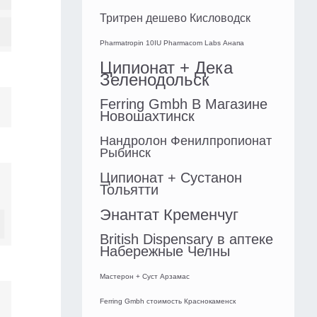
Тритрен дешево Кисловодск
Pharmatropin 10IU Pharmacom Labs Анапа
Ципионат + Дека
Зеленодольск
Ferring Gmbh В Магазине
Новошахтинск
Нандролон Фенилпропионат
Рыбинск
Ципионат + Сустанон
Тольятти
Энантат Кременчуг
British Dispensary в аптеке
Набережные Челны
Мастерон + Суст Арзамас
Ferring Gmbh стоимость Краснокаменск