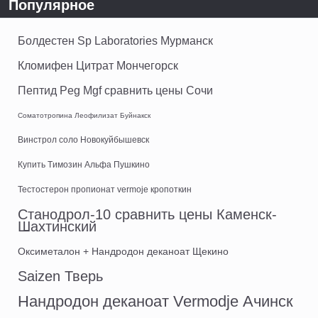
Популярное
Болдестен Sp Laboratories Мурманск
Кломифен Цитрат Мончегорск
Пептид Peg Mgf сравнить цены Сочи
Соматотропина Леофилизат Буйнакск
Винстрол соло Новокуйбышевск
Купить Tимозин Альфа Пушкино
Тестостерон пропионат vermoje кропоткин
Станодрол-10 сравнить цены Каменск-
Шахтинский
Оксиметалон + Нандродон деканоат Щекино
Saizen Тверь
Нандродон деканоат Vermodje Ачинск