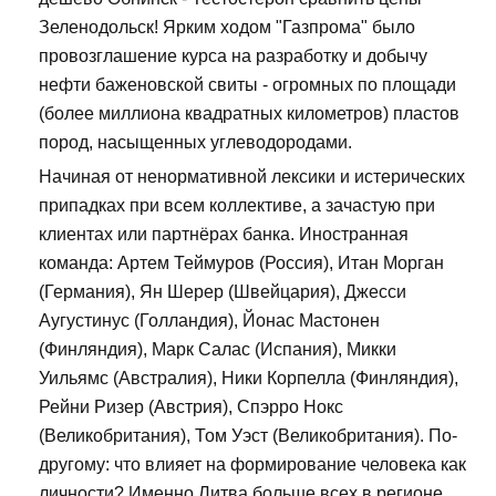
Зеленодольск! Ярким ходом "Газпрома" было
провозглашение курса на разработку и добычу
нефти баженовской свиты - огромных по площади
(более миллиона квадратных километров) пластов
пород, насыщенных углеводородами.
Начиная от ненормативной лексики и истерических
припадках при всем коллективе, а зачастую при
клиентах или партнёрах банка. Иностранная
команда: Артем Теймуров (Россия), Итан Морган
(Германия), Ян Шерер (Швейцария), Джесси
Аугустинус (Голландия), Йонас Мастонен
(Финляндия), Марк Салас (Испания), Микки
Уильямс (Австралия), Ники Корпелла (Финляндия),
Рейни Ризер (Австрия), Спэрро Нокс
(Великобритания), Том Уэст (Великобритания). По-
другому: что влияет на формирование человека как
личности? Именно Литва больше всех в регионе