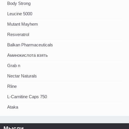
Body Strong
Leucine 5000
Mutant Mayhem
Resveratrol
Balkan Pharmaceuticals
Аминокислота взять
Grab n
Nectar Naturals
Rline
L-Carnitine Caps 750
Ataka
Мысли