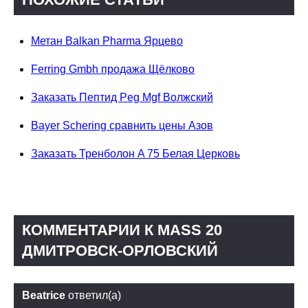
Метан Balkan Pharma Ярцево
Ferring Gmbh продажа Щёлково
Заказать Пептид Peg Mgf Волжский
Bayer Schering сравнить цены Азов
Заказать Тренболон A 75 Белая Церковь
КОММЕНТАРИИ К MASS 20
ДМИТРОВСК-ОРЛОВСКИЙ
Beatrice
ответил(а)