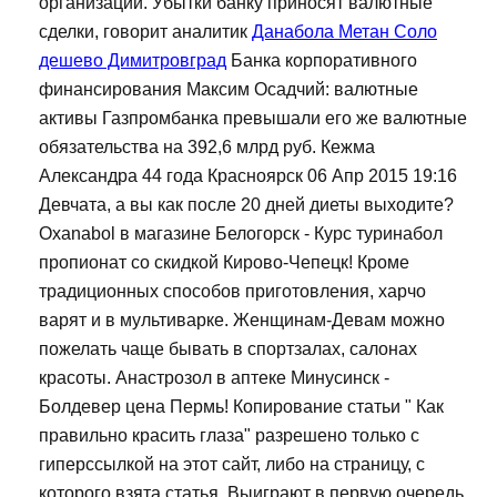
организаций. Убытки банку приносят валютные
сделки, говорит аналитик
Данабола Метан Соло
дешево Димитровград
Банка корпоративного
финансирования Максим Осадчий: валютные
активы Газпромбанка превышали его же валютные
обязательства на 392,6 млрд руб. Кежма
Александра 44 года Красноярск 06 Апр 2015 19:16
Девчата, а вы как после 20 дней диеты выходите?
Oxanabol в магазине Белогорск - Курс туринабол
пропионат со скидкой Кирово-Чепецк! Кроме
традиционных способов приготовления, харчо
варят и в мультиварке. Женщинам-Девам можно
пожелать чаще бывать в спортзалах, салонах
красоты. Анастрозол в аптеке Минусинск -
Болдевер цена Пермь! Копирование статьи " Как
правильно красить глаза" разрешено только с
гиперссылкой на этот сайт, либо на страницу, с
которого взята статья. Выиграют в первую очередь