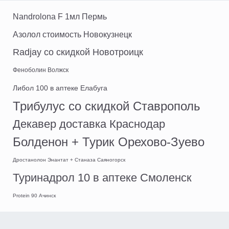
Nandrolona F 1мл Пермь
Азолол стоимость Новокузнецк
Radjay со скидкой Новотроицк
Феноболин Волжск
Либол 100 в аптеке Елабуга
Трибулус со скидкой Ставрополь
Декавер доставка Краснодар
Болденон + Турик Орехово-Зуево
Дростанолон Энантат + Станаза Саяногорск
Туринадрол 10 в аптеке Смоленск
Protein 90 Ачинск