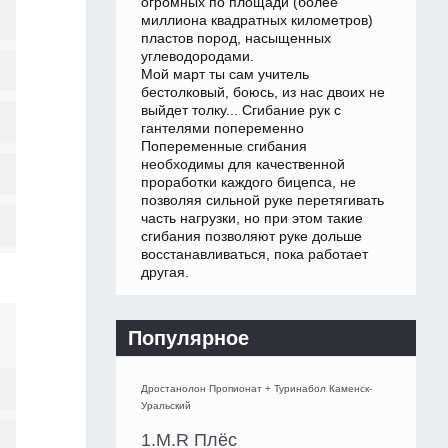
огромных по площади (более
миллиона квадратных километров)
пластов пород, насыщенных
углеводородами.
Мой март ты сам учитель
бестолковый, боюсь, из нас двоих не
выйдет толку... Сгибание рук с
гантелями попеременно
Попеременные сгибания
необходимы для качественной
проработки каждого бицепса, не
позволяя сильной руке перетягивать
часть нагрузки, но при этом такие
сгибания позволяют руке дольше
восстанавливаться, пока работает
другая.
Популярное
Дростанолон Пропионат + Туринабол Каменск-
Уральский
1.M.R Плёс