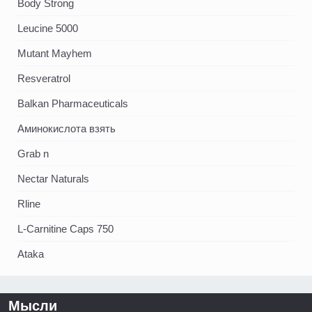
Body Strong
Leucine 5000
Mutant Mayhem
Resveratrol
Balkan Pharmaceuticals
Аминокислота взять
Grab n
Nectar Naturals
Rline
L-Carnitine Caps 750
Ataka
Мысли