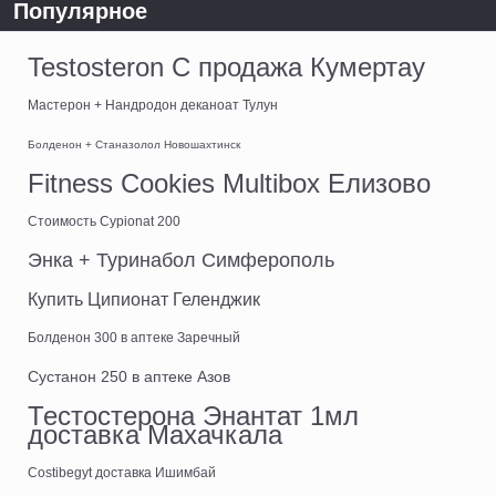
Популярное
Testosteron C продажа Кумертау
Мастерон + Нандродон деканоат Тулун
Болденон + Станазолол Новошахтинск
Fitness Cookies Multibox Елизово
Стоимость Cypionat 200
Энка + Туринабол Симферополь
Купить Ципионат Геленджик
Болденон 300 в аптеке Заречный
Сустанон 250 в аптеке Азов
Тестостерона Энантат 1мл
доставка Махачкала
Costibegyt доставка Ишимбай