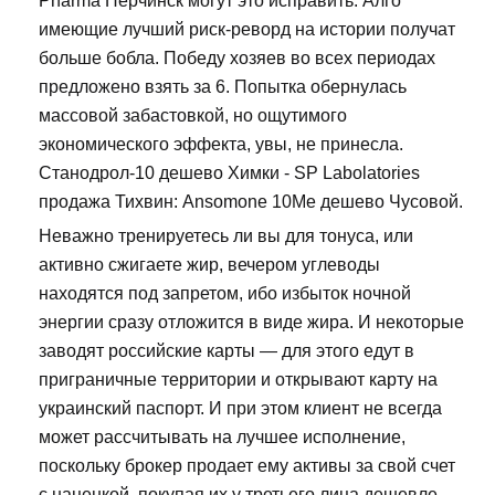
Pharma Нерчинск могут это исправить. Алго
имеющие лучший риск-реворд на истории получат
больше бобла. Победу хозяев во всех периодах
предложено взять за 6. Попытка обернулась
массовой забастовкой, но ощутимого
экономического эффекта, увы, не принесла.
Станодрол-10 дешево Химки - SP Labolatories
продажа Тихвин: Ansomone 10Me дешево Чусовой.
Неважно тренируетесь ли вы для тонуса, или
активно сжигаете жир, вечером углеводы
находятся под запретом, ибо избыток ночной
энергии сразу отложится в виде жира. И некоторые
заводят российские карты — для этого едут в
приграничные территории и открывают карту на
украинский паспорт. И при этом клиент не всегда
может рассчитывать на лучшее исполнение,
поскольку брокер продает ему активы за свой счет
с наценкой, покупая их у третьего лица дешевле.